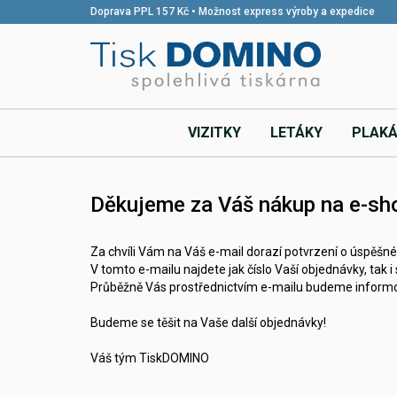
Doprava PPL 157 Kč • Možnost express výroby a expedice
VIZITKY
LETÁKY
PLAK
Děkujeme za Váš nákup na e-s
Za chvíli Vám na Váš e-mail dorazí potvrzení o úspěšn
V tomto e-mailu najdete jak číslo Vaší objednávky, tak
Průběžně Vás prostřednictvím e-mailu budeme informo
Budeme se těšit na Vaše další objednávky!
Váš tým TiskDOMINO