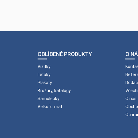
OBLÍBENÉ PRODUKTY
O N
Vizitky
Konta
Letáky
Refer
Plakáty
Dodac
Brožury, katalogy
Všech
Samolepky
O nás
Velkoformát
Obcho
Ochra