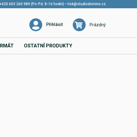
+420 603 260 989 (Po-Pá: 8-16 hodin)
•
tisk@studiodomino.cz
Přihlásit
Prázdný
ORMÁT
OSTATNÍ PRODUKTY