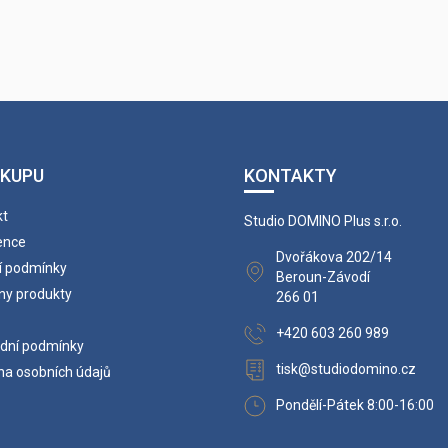
ÁKUPU
KONTAKTY
kt
Studio DOMINO Plus s.r.o.
ence
Dvořákova 202/14
í podmínky
Beroun-Závodí
ny produkty
266 01
+420 603 260 989
dní podmínky
tisk@studiodomino.cz
na osobních údajů
Pondělí-Pátek 8:00-16:00