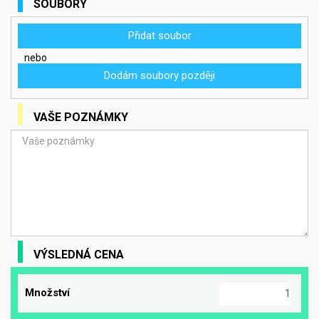
SOUBORY
Přidat soubor
nebo
Dodám soubory později
VAŠE POZNÁMKY
VÝSLEDNÁ CENA
Množství