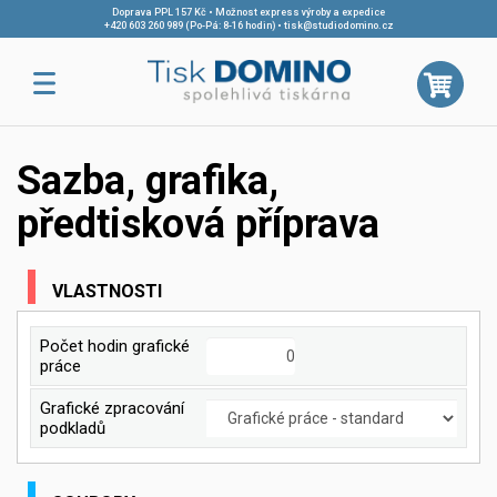
Doprava PPL 157 Kč • Možnost express výroby a expedice
+420 603 260 989 (Po-Pá: 8-16 hodin)
•
tisk@studiodomino.cz
Sazba, grafika,
předtisková příprava
VLASTNOSTI
Počet hodin grafické
práce
Grafické zpracování
podkladů