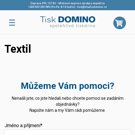
Doprava PPL 157 Kč • Možnost express výroby a expedice
+420 603 260 989 (Po-Pá: 8-16 hodin)
•
tisk@studiodomino.cz
Textil
Můžeme Vám pomoci?
Nenašli jste, co jste hledali nebo chcete pomoci se zadáním
objednávky?
Napište nám a my Vám rádi pomůžeme.
Jméno a příjmení*